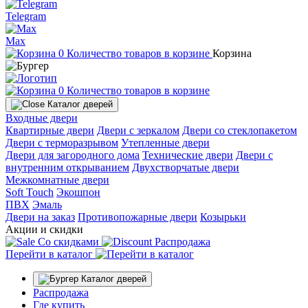
Telegram
Max
0
Количество товаров в корзине
Корзина
0
Количество товаров в корзине
Каталог дверей
Входные двери
Квартирные двери
Двери с зеркалом
Двери со стеклопакетом
Двери с терморазрывом
Утепленные двери
Двери для загородного дома
Технические двери
Двери с
внутренним открыванием
Двухстворчатые двери
Межкомнатные двери
Soft Touch
Экошпон
ПВХ
Эмаль
Двери на заказ
Противопожарные двери
Козырьки
Акции и скидки
Со скидками
Распродажа
Перейти в каталог
Каталог дверей
Распродажа
Где купить