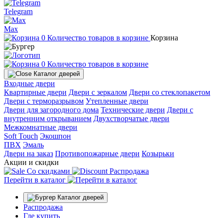
Telegram
Max
0
Количество товаров в корзине
Корзина
0
Количество товаров в корзине
Каталог дверей
Входные двери
Квартирные двери
Двери с зеркалом
Двери со стеклопакетом
Двери с терморазрывом
Утепленные двери
Двери для загородного дома
Технические двери
Двери с
внутренним открыванием
Двухстворчатые двери
Межкомнатные двери
Soft Touch
Экошпон
ПВХ
Эмаль
Двери на заказ
Противопожарные двери
Козырьки
Акции и скидки
Со скидками
Распродажа
Перейти в каталог
Каталог дверей
Распродажа
Где купить