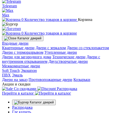
Telegram
Max
0
Количество товаров в корзине
Корзина
0
Количество товаров в корзине
Каталог дверей
Входные двери
Квартирные двери
Двери с зеркалом
Двери со стеклопакетом
Двери с терморазрывом
Утепленные двери
Двери для загородного дома
Технические двери
Двери с
внутренним открыванием
Двухстворчатые двери
Межкомнатные двери
Soft Touch
Экошпон
ПВХ
Эмаль
Двери на заказ
Противопожарные двери
Козырьки
Акции и скидки
Со скидками
Распродажа
Перейти в каталог
Каталог дверей
Распродажа
Где купить