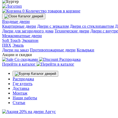
0
Количество товаров в корзине
Каталог дверей
Входные двери
Квартирные двери
Двери с зеркалом
Двери со стеклопакетом
Д
Двери для загородного дома
Технические двери
Двери с внутр
Межкомнатные двери
Soft Touch
Экошпон
ПВХ
Эмаль
Двери на заказ
Противопожарные двери
Козырьки
Акции и скидки
Со скидками
Распродажа
Перейти в каталог
Каталог дверей
Распродажа
Где купить
Доставка
Монтаж
Наши работы
Статьи