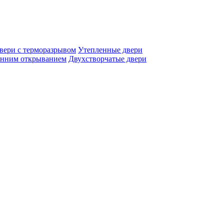
вери с терморазрывом
Утепленные двери
енним открыванием
Двухстворчатые двери