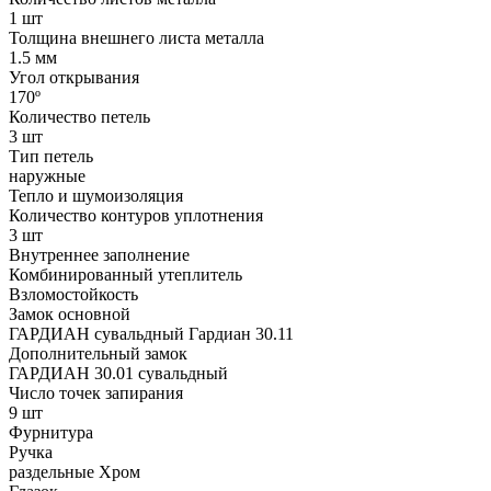
1 шт
Толщина внешнего листа металла
1.5 мм
Угол открывания
170º
Количество петель
3 шт
Тип петель
наружные
Тепло и шумоизоляция
Количество контуров уплотнения
3 шт
Внутреннее заполнение
Комбинированный утеплитель
Взломостойкость
Замок основной
ГАРДИАН сувальдный Гардиан 30.11
Дополнительный замок
ГАРДИАН 30.01 сувальдный
Число точек запирания
9 шт
Фурнитура
Ручка
раздельные Xром