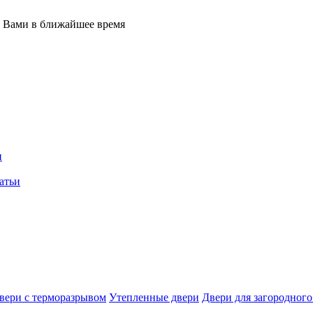
с Вами в ближайшее время
и
атьи
вери с терморазрывом
Утепленные двери
Двери для загородного