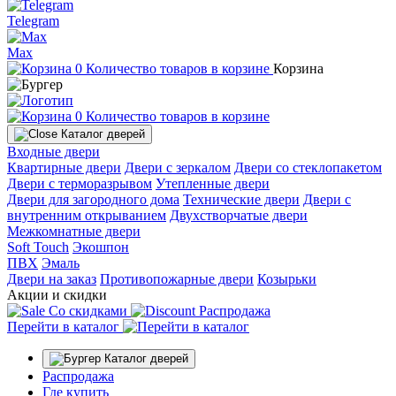
Telegram
Max
0
Количество товаров в корзине
Корзина
0
Количество товаров в корзине
Каталог дверей
Входные двери
Квартирные двери
Двери с зеркалом
Двери со стеклопакетом
Двери с терморазрывом
Утепленные двери
Двери для загородного дома
Технические двери
Двери с
внутренним открыванием
Двухстворчатые двери
Межкомнатные двери
Soft Touch
Экошпон
ПВХ
Эмаль
Двери на заказ
Противопожарные двери
Козырьки
Акции и скидки
Со скидками
Распродажа
Перейти в каталог
Каталог дверей
Распродажа
Где купить