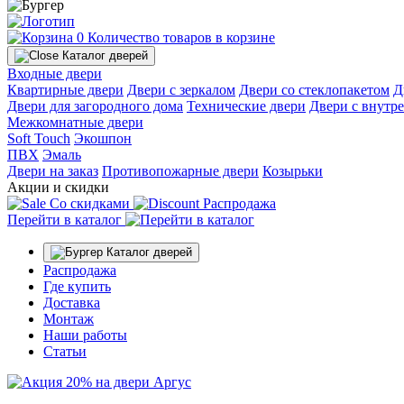
0
Количество товаров в корзине
Каталог дверей
Входные двери
Квартирные двери
Двери с зеркалом
Двери со стеклопакетом
Д
Двери для загородного дома
Технические двери
Двери с внутр
Межкомнатные двери
Soft Touch
Экошпон
ПВХ
Эмаль
Двери на заказ
Противопожарные двери
Козырьки
Акции и скидки
Со скидками
Распродажа
Перейти в каталог
Каталог дверей
Распродажа
Где купить
Доставка
Монтаж
Наши работы
Статьи