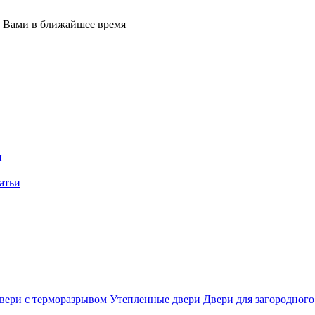
с Вами в ближайшее время
и
атьи
вери с терморазрывом
Утепленные двери
Двери для загородного