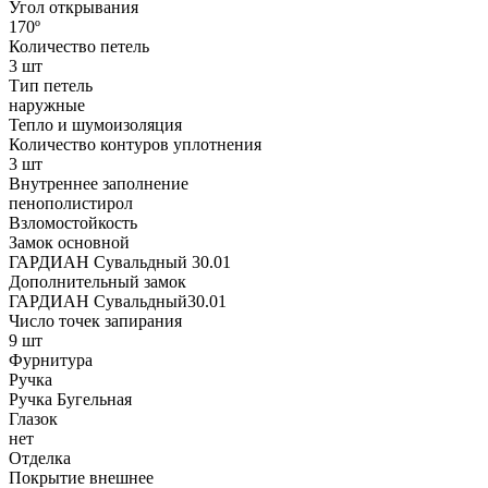
Угол открывания
170º
Количество петель
3 шт
Тип петель
наружные
Тепло и шумоизоляция
Количество контуров уплотнения
3 шт
Внутреннее заполнение
пенополистирол
Взломостойкость
Замок основной
ГАРДИАН Сувальдный 30.01
Дополнительный замок
ГАРДИАН Сувальдный30.01
Число точек запирания
9 шт
Фурнитура
Ручка
Ручка Бугельная
Глазок
нет
Отделка
Покрытие внешнее