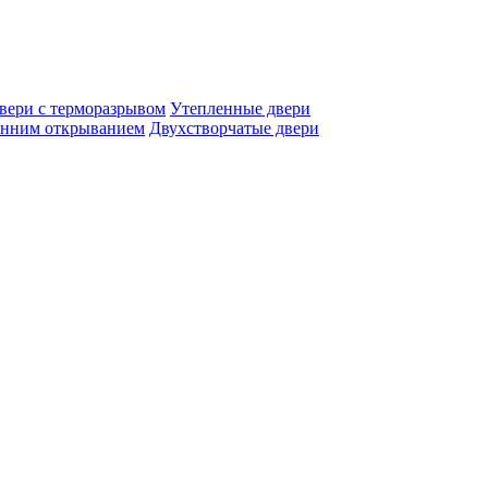
вери с терморазрывом
Утепленные двери
енним открыванием
Двухстворчатые двери