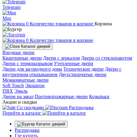
Telegram
Max
0
Количество товаров в корзине
Корзина
0
Количество товаров в корзине
Каталог дверей
Входные двери
Квартирные двери
Двери с зеркалом
Двери со стеклопакетом
Двери с терморазрывом
Утепленные двери
Двери для загородного дома
Технические двери
Двери с
внутренним открыванием
Двухстворчатые двери
Межкомнатные двери
Soft Touch
Экошпон
ПВХ
Эмаль
Двери на заказ
Противопожарные двери
Козырьки
Акции и скидки
Со скидками
Распродажа
Перейти в каталог
Каталог дверей
Распродажа
Где купить