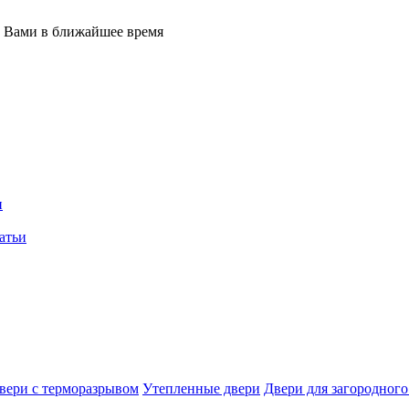
с Вами в ближайшее время
и
атьи
вери с терморазрывом
Утепленные двери
Двери для загородного