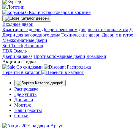
0
Количество товаров в корзине
Каталог дверей
Входные двери
Квартирные двери
Двери с зеркалом
Двери со стеклопакетом
Д
Двери для загородного дома
Технические двери
Двери с внутр
Межкомнатные двери
Soft Touch
Экошпон
ПВХ
Эмаль
Двери на заказ
Противопожарные двери
Козырьки
Акции и скидки
Со скидками
Распродажа
Перейти в каталог
Каталог дверей
Распродажа
Где купить
Доставка
Монтаж
Наши работы
Статьи