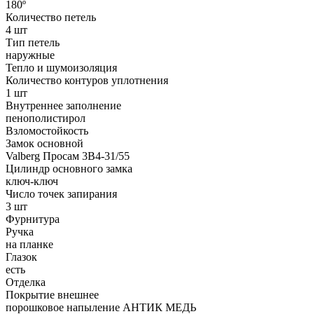
180º
Количество петель
4 шт
Тип петель
наружные
Тепло и шумоизоляция
Количество контуров уплотнения
1 шт
Внутреннее заполнение
пенополистирол
Взломостойкость
Замок основной
Valberg Просам 3В4-31/55
Цилиндр основного замка
ключ-ключ
Число точек запирания
3 шт
Фурнитура
Ручка
на планке
Глазок
есть
Отделка
Покрытие внешнее
порошковое напыление АНТИК МЕДЬ