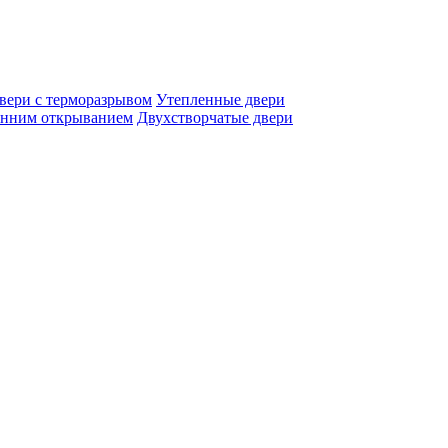
вери с терморазрывом
Утепленные двери
енним открыванием
Двухстворчатые двери