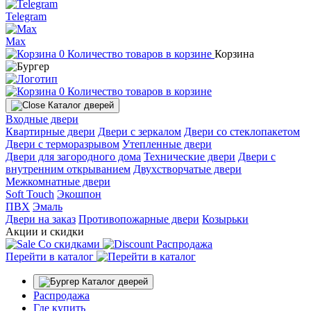
Telegram
Max
0
Количество товаров в корзине
Корзина
0
Количество товаров в корзине
Каталог дверей
Входные двери
Квартирные двери
Двери с зеркалом
Двери со стеклопакетом
Двери с терморазрывом
Утепленные двери
Двери для загородного дома
Технические двери
Двери с
внутренним открыванием
Двухстворчатые двери
Межкомнатные двери
Soft Touch
Экошпон
ПВХ
Эмаль
Двери на заказ
Противопожарные двери
Козырьки
Акции и скидки
Со скидками
Распродажа
Перейти в каталог
Каталог дверей
Распродажа
Где купить