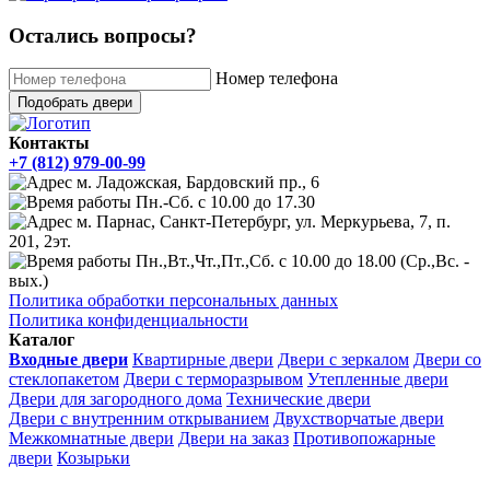
Остались вопросы?
Номер телефона
Подобрать двери
Контакты
+7 (812) 979-00-99
м. Ладожская, Бардовский пр., 6
Пн.-Сб. с 10.00 до 17.30
м. Парнас, Санкт-Петербург, ул. Меркурьева, 7, п.
201, 2эт.
Пн.,Вт.,Чт.,Пт.,Сб. с 10.00 до 18.00 (Ср.,Вс. -
вых.)
Политика обработки персональных данных
Политика конфиденциальности
Каталог
Входные двери
Квартирные двери
Двери с зеркалом
Двери со
стеклопакетом
Двери с терморазрывом
Утепленные двери
Двери для загородного дома
Технические двери
Двери с внутренним открыванием
Двухстворчатые двери
Межкомнатные двери
Двери на заказ
Противопожарные
двери
Козырьки