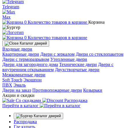
Telegram
Max
0
Количество товаров в корзине
Корзина
0
Количество товаров в корзине
Каталог дверей
Входные двери
Квартирные двери
Двери с зеркалом
Двери со стеклопакетом
Двери с терморазрывом
Утепленные двери
Двери для загородного дома
Технические двери
Двери с
внутренним открыванием
Двухстворчатые двери
Межкомнатные двери
Soft Touch
Экошпон
ПВХ
Эмаль
Двери на заказ
Противопожарные двери
Козырьки
Акции и скидки
Со скидками
Распродажа
Перейти в каталог
Каталог дверей
Распродажа
Где купить