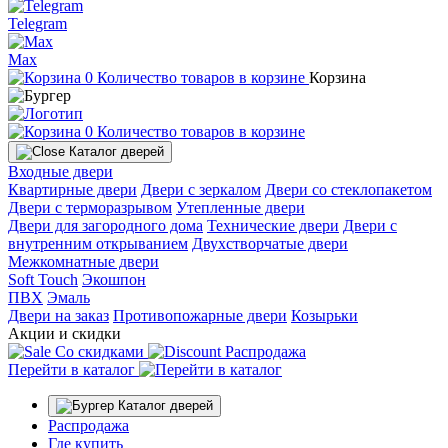
Telegram
Max
0
Количество товаров в корзине
Корзина
0
Количество товаров в корзине
Каталог дверей
Входные двери
Квартирные двери
Двери с зеркалом
Двери со стеклопакетом
Двери с терморазрывом
Утепленные двери
Двери для загородного дома
Технические двери
Двери с
внутренним открыванием
Двухстворчатые двери
Межкомнатные двери
Soft Touch
Экошпон
ПВХ
Эмаль
Двери на заказ
Противопожарные двери
Козырьки
Акции и скидки
Со скидками
Распродажа
Перейти в каталог
Каталог дверей
Распродажа
Где купить