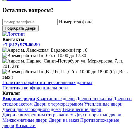
Остались вопросы?
Номер телефона
Подобрать двери
Контакты
+7 (812) 979-00-99
м. Ладожская, Бардовский пр., 6
Пн.-Сб. с 10.00 до 17.30
м. Парнас, Санкт-Петербург, ул. Меркурьева, 7, п.
201, 2эт.
Пн.,Вт.,Чт.,Пт.,Сб. с 10.00 до 18.00 (Ср.,Вс. -
вых.)
Политика обработки персональных данных
Политика конфиденциальности
Каталог
Входные двери
Квартирные двери
Двери с зеркалом
Двери со
стеклопакетом
Двери с терморазрывом
Утепленные двери
Двери для загородного дома
Технические двери
Двери с внутренним открыванием
Двухстворчатые двери
Межкомнатные двери
Двери на заказ
Противопожарные
двери
Козырьки