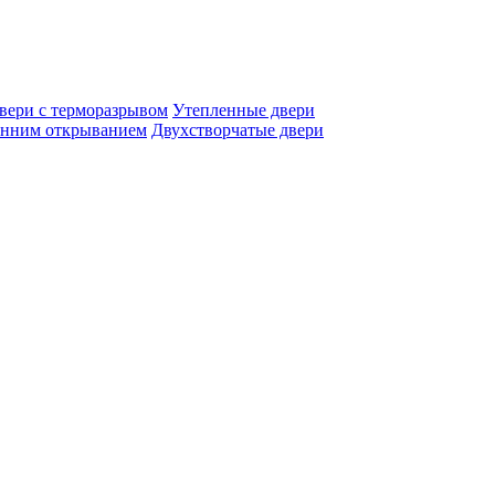
вери с терморазрывом
Утепленные двери
енним открыванием
Двухстворчатые двери