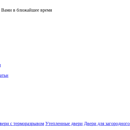
с Вами в ближайшее время
и
атьи
вери с терморазрывом
Утепленные двери
Двери для загородного