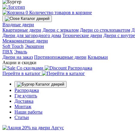
0
Количество товаров в корзине
Каталог дверей
Входные двери
Квартирные двери
Двери с зеркалом
Двери со стеклопакетом
Д
Двери для загородного дома
Технические двери
Двери с внутр
Межкомнатные двери
Soft Touch
Экошпон
ПВХ
Эмаль
Двери на заказ
Противопожарные двери
Козырьки
Акции и скидки
Со скидками
Распродажа
Перейти в каталог
Каталог дверей
Распродажа
Где купить
Доставка
Монтаж
Наши работы
Статьи