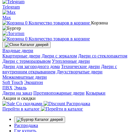
Telegram
Max
0
Количество товаров в корзине
Корзина
0
Количество товаров в корзине
Каталог дверей
Входные двери
Квартирные двери
Двери с зеркалом
Двери со стеклопакетом
Двери с терморазрывом
Утепленные двери
Двери для загородного дома
Технические двери
Двери с
внутренним открыванием
Двухстворчатые двери
Межкомнатные двери
Soft Touch
Экошпон
ПВХ
Эмаль
Двери на заказ
Противопожарные двери
Козырьки
Акции и скидки
Со скидками
Распродажа
Перейти в каталог
Каталог дверей
Распродажа
Где купить