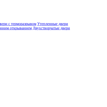
вери с терморазрывом
Утепленные двери
енним открыванием
Двухстворчатые двери