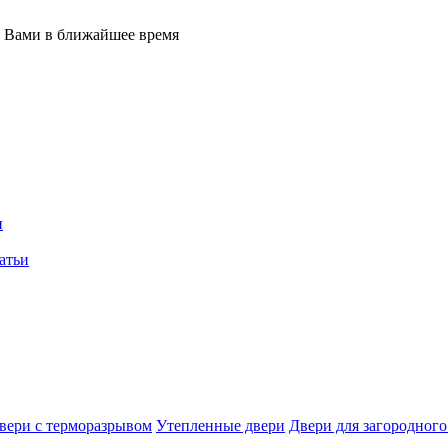
с Вами в ближайшее время
и
атьи
вери с терморазрывом
Утепленные двери
Двери для загородного