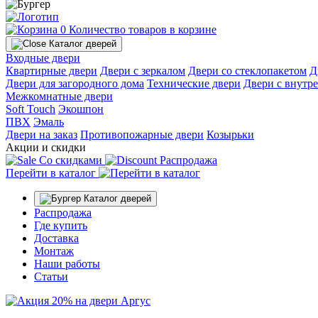
0
Количество товаров в корзине
Каталог дверей
Входные двери
Квартирные двери
Двери с зеркалом
Двери со стеклопакетом
Д
Двери для загородного дома
Технические двери
Двери с внутр
Межкомнатные двери
Soft Touch
Экошпон
ПВХ
Эмаль
Двери на заказ
Противопожарные двери
Козырьки
Акции и скидки
Со скидками
Распродажа
Перейти в каталог
Каталог дверей
Распродажа
Где купить
Доставка
Монтаж
Наши работы
Статьи