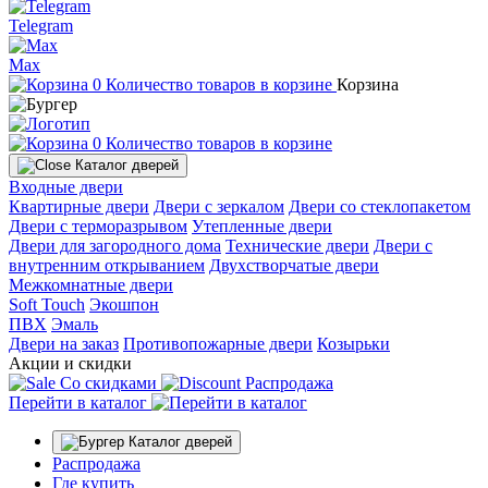
Telegram
Max
0
Количество товаров в корзине
Корзина
0
Количество товаров в корзине
Каталог дверей
Входные двери
Квартирные двери
Двери с зеркалом
Двери со стеклопакетом
Двери с терморазрывом
Утепленные двери
Двери для загородного дома
Технические двери
Двери с
внутренним открыванием
Двухстворчатые двери
Межкомнатные двери
Soft Touch
Экошпон
ПВХ
Эмаль
Двери на заказ
Противопожарные двери
Козырьки
Акции и скидки
Со скидками
Распродажа
Перейти в каталог
Каталог дверей
Распродажа
Где купить