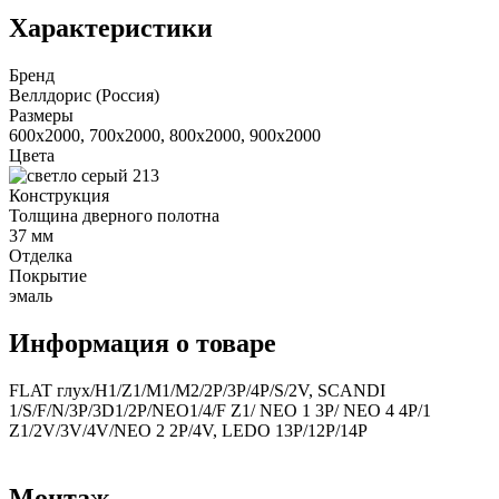
Характеристики
Бренд
Веллдорис (Россия)
Размеры
600x2000, 700x2000, 800x2000, 900x2000
Цвета
Конструкция
Толщина дверного полотна
37 мм
Отделка
Покрытие
эмаль
Информация о товаре
FLAT глух/H1/Z1/M1/M2/2P/3P/4P/S/2V, SCANDI
1/S/F/N/3P/3D1/2P/NEO1/4/F Z1/ NEO 1 3P/ NEO 4 4P/1
Z1/2V/3V/4V/NEO 2 2P/4V, LEDO 13P/12P/14P
Монтаж