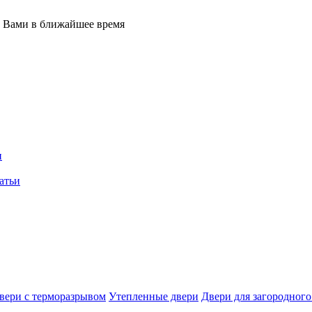
с Вами в ближайшее время
и
атьи
вери с терморазрывом
Утепленные двери
Двери для загородного