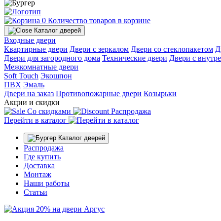
0
Количество товаров в корзине
Каталог дверей
Входные двери
Квартирные двери
Двери с зеркалом
Двери со стеклопакетом
Д
Двери для загородного дома
Технические двери
Двери с внутр
Межкомнатные двери
Soft Touch
Экошпон
ПВХ
Эмаль
Двери на заказ
Противопожарные двери
Козырьки
Акции и скидки
Со скидками
Распродажа
Перейти в каталог
Каталог дверей
Распродажа
Где купить
Доставка
Монтаж
Наши работы
Статьи