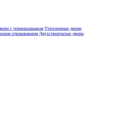
вери с терморазрывом
Утепленные двери
енним открыванием
Двухстворчатые двери