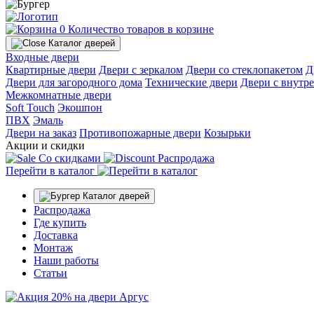
0
Количество товаров в корзине
Каталог дверей
Входные двери
Квартирные двери
Двери с зеркалом
Двери со стеклопакетом
Д
Двери для загородного дома
Технические двери
Двери с внутр
Межкомнатные двери
Soft Touch
Экошпон
ПВХ
Эмаль
Двери на заказ
Противопожарные двери
Козырьки
Акции и скидки
Со скидками
Распродажа
Перейти в каталог
Каталог дверей
Распродажа
Где купить
Доставка
Монтаж
Наши работы
Статьи