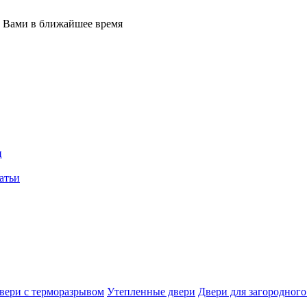
с Вами в ближайшее время
и
атьи
вери с терморазрывом
Утепленные двери
Двери для загородного