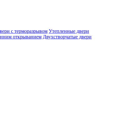
вери с терморазрывом
Утепленные двери
енним открыванием
Двухстворчатые двери