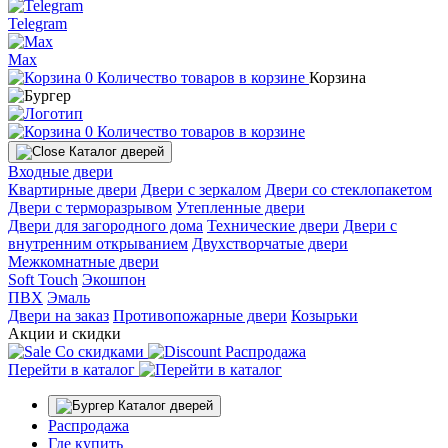
Telegram
Max
0
Количество товаров в корзине
Корзина
0
Количество товаров в корзине
Каталог дверей
Входные двери
Квартирные двери
Двери с зеркалом
Двери со стеклопакетом
Двери с терморазрывом
Утепленные двери
Двери для загородного дома
Технические двери
Двери с
внутренним открыванием
Двухстворчатые двери
Межкомнатные двери
Soft Touch
Экошпон
ПВХ
Эмаль
Двери на заказ
Противопожарные двери
Козырьки
Акции и скидки
Со скидками
Распродажа
Перейти в каталог
Каталог дверей
Распродажа
Где купить