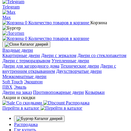
Telegram
Max
0
Количество товаров в корзине
Корзина
0
Количество товаров в корзине
Каталог дверей
Входные двери
Квартирные двери
Двери с зеркалом
Двери со стеклопакетом
Двери с терморазрывом
Утепленные двери
Двери для загородного дома
Технические двери
Двери с
внутренним открыванием
Двухстворчатые двери
Межкомнатные двери
Soft Touch
Экошпон
ПВХ
Эмаль
Двери на заказ
Противопожарные двери
Козырьки
Акции и скидки
Со скидками
Распродажа
Перейти в каталог
Каталог дверей
Распродажа
Где купить