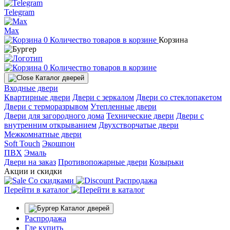
Telegram
Max
0
Количество товаров в корзине
Корзина
0
Количество товаров в корзине
Каталог дверей
Входные двери
Квартирные двери
Двери с зеркалом
Двери со стеклопакетом
Двери с терморазрывом
Утепленные двери
Двери для загородного дома
Технические двери
Двери с
внутренним открыванием
Двухстворчатые двери
Межкомнатные двери
Soft Touch
Экошпон
ПВХ
Эмаль
Двери на заказ
Противопожарные двери
Козырьки
Акции и скидки
Со скидками
Распродажа
Перейти в каталог
Каталог дверей
Распродажа
Где купить