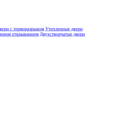
вери с терморазрывом
Утепленные двери
енним открыванием
Двухстворчатые двери