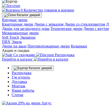
0
Количество товаров в корзине
Каталог дверей
Входные двери
Квартирные двери
Двери с зеркалом
Двери со стеклопакетом
Д
Двери для загородного дома
Технические двери
Двери с внутр
Межкомнатные двери
Soft Touch
Экошпон
ПВХ
Эмаль
Двери на заказ
Противопожарные двери
Козырьки
Акции и скидки
Со скидками
Распродажа
Перейти в каталог
Каталог дверей
Распродажа
Где купить
Доставка
Монтаж
Наши работы
Статьи