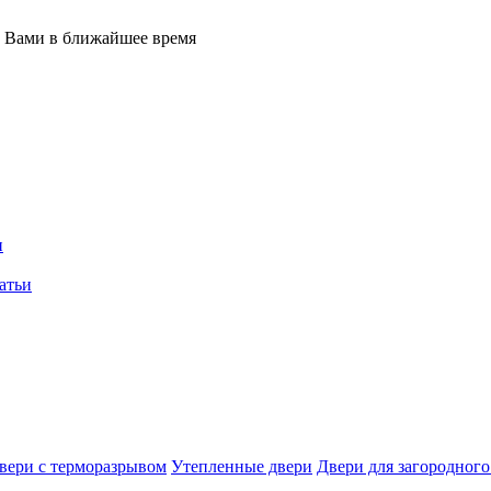
с Вами в ближайшее время
и
атьи
вери с терморазрывом
Утепленные двери
Двери для загородного